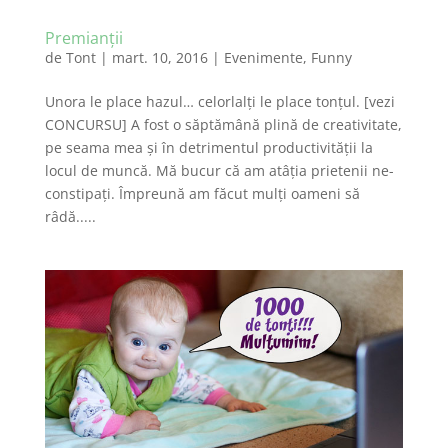
Premianții
de
Tont
|
mart. 10, 2016
|
Evenimente
,
Funny
Unora le place hazul… celorlalți le place tonțul. [vezi
CONCURSU] A fost o săptămână plină de creativitate,
pe seama mea și în detrimentul productivității la
locul de muncă. Mă bucur că am atâția prietenii ne-
constipați. Împreună am făcut mulți oameni să
râdă.....