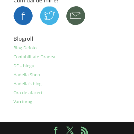
Cum dai de mine?
Blogroll
Blog Defoto
Contabilitate Oradea
DF – blogul
Hadella Shop
Hadella's blog
Ora de afaceri
Varciorog