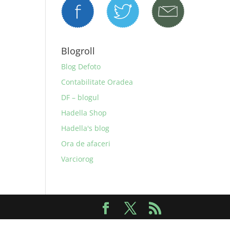
Blogroll
Blog Defoto
Contabilitate Oradea
DF – blogul
Hadella Shop
Hadella's blog
Ora de afaceri
Varciorog